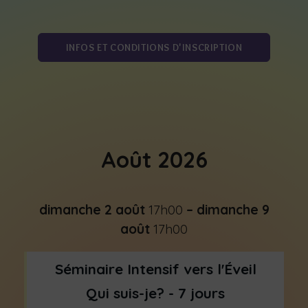
INFOS ET CONDITIONS D'INSCRIPTION
Août 2026
dimanche
2
août
17h00
–
dimanche
9
août
17h00
Séminaire Intensif vers l'Éveil
Qui suis-je? - 7 jours