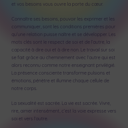
et vos besoins vous ouvre la porte du cœur.
Connaître ses besoins, pouvoir les exprimer et les
communiquer, sont les conditions premières pour
qu’une relation puisse naître et se développer.
Les
mots clés sont le respect de soi et de l’autre, la
capacité à dire oui et à dire non. Le travail sur soi
se fait grâce au cheminement avec l’autre qui est
alors reconnu comme notre enseignant privilégié.
La présence consciente transforme pulsions et
émotions, pénètre et illumine chaque cellule de
notre corps.
La sexualité est sacrée. La vie est sacrée. Vivre,
rire, aimer intensément, c’est la voie expresse vers
soi et vers l’autre.