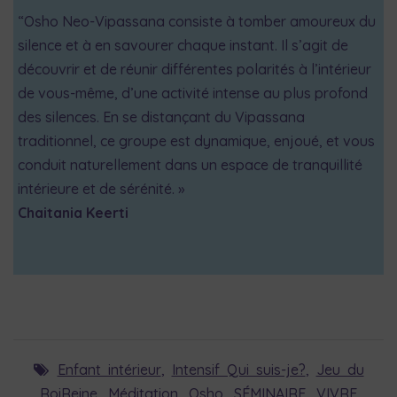
“Osho Neo-Vipassana consiste à tomber amoureux du
silence et à en savourer chaque instant. Il s’agit de
découvrir et de réunir différentes polarités à l’intérieur
de vous-même, d’une activité intense au plus profond
des silences. En se distançant du Vipassana
traditionnel, ce groupe est dynamique, enjoué, et vous
conduit naturellement dans un espace de tranquillité
intérieure et de sérénité. »
Chaitania Keerti
Enfant intérieur
,
Intensif Qui suis-je?
,
Jeu du
RoiReine
,
Méditation
,
Osho
,
SÉMINAIRE
,
VIVRE