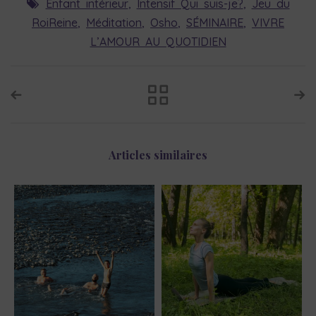
Enfant intérieur
,
Intensif Qui suis-je?
,
Jeu du
RoiReine
,
Méditation
,
Osho
,
SÉMINAIRE
,
VIVRE
L’AMOUR AU QUOTIDIEN
Articles similaires