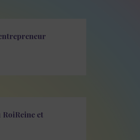
’entrepreneur
 RoiReine et