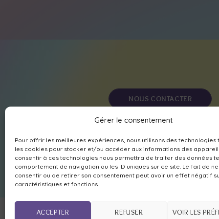
NOUS CONTACTER
Gérer le consentement
MÉDITER AVEC NOUS
Pour offrir les meilleures expériences, nous utilisons des technologies 
les cookies pour stocker et/ou accéder aux informations des appareils
consentir à ces technologies nous permettra de traiter des données te
comportement de navigation ou les ID uniques sur ce site. Le fait de n
consentir ou de retirer son consentement peut avoir un effet négatif s
caractéristiques et fonctions.
ACCEPTER
REFUSER
VOIR LES PRÉ
Mentions légales
,
déclaration de conf