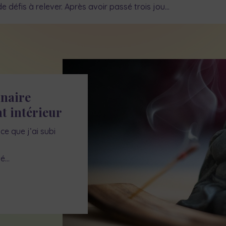
e défis à relever. Après avoir passé trois jou…
naire
t intérieur
ce que j’ai subi
té…