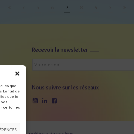
5
6
7
8
9
Recevoir la newsletter
telles que
Nous suivre sur les réseaux
. Le fait de
lles que le
e pas
ur certaines
FÉRENCES
identialité
et
politique de cookies