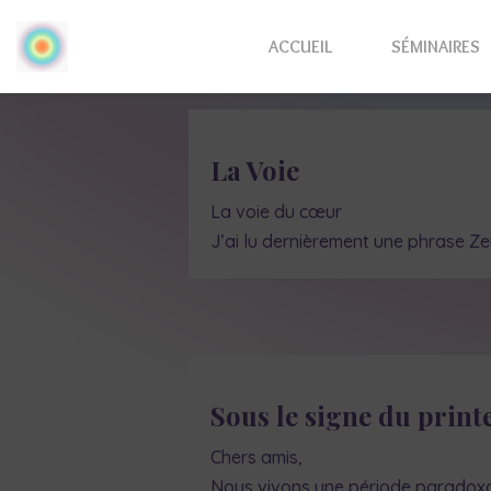
ACCUEIL
SÉMINAIRES
La Voie
La voie du cœur
J’ai lu dernièrement une phrase Ze
Sous le signe du prin
Chers amis,
Nous vivons une période paradoxale.