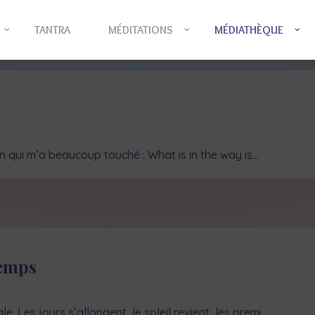
TANTRA
MÉDITATIONS
MÉDIATHÈQUE
n qui m’a beaucoup touché : What is in the way is…
temps
 Les jours s’allongent, le soleil revient, les premi…