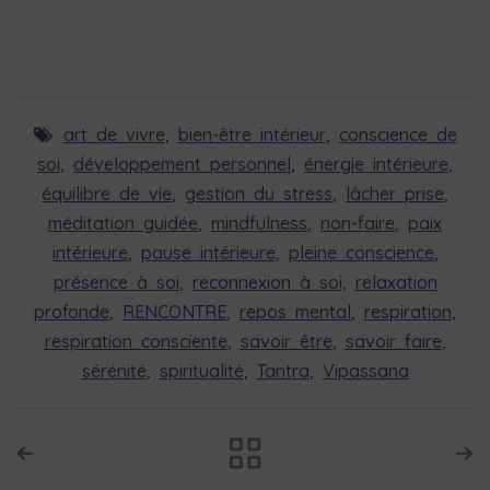
art de vivre
,
bien-être intérieur
,
conscience de
soi
,
développement personnel
,
énergie intérieure
,
équilibre de vie
,
gestion du stress
,
lâcher prise
,
méditation guidée
,
mindfulness
,
non-faire
,
paix
intérieure
,
pause intérieure
,
pleine conscience
,
présence à soi
,
reconnexion à soi
,
relaxation
profonde
,
RENCONTRE
,
repos mental
,
respiration
,
respiration consciente
,
savoir être
,
savoir faire
,
sérénité
,
spiritualité
,
Tantra
,
Vipassana