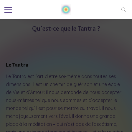
Qu’est-ce que le Tantra ?
Le Tantra
Le Tantra est l’art d’être soi-même dans toutes ses
dimensions. Il est un chemin de guérison et une école
de Vie et d’Amour. Il nous demande de nous accepter
nous-mêmes tel que nous sommes et d’accepter le
monde tel qu’il est pour se mettre au travail. Il nous
mène joyeusement vers l’éveil. Il donne une grande
place à la méditation – qui n’est pas de l’ascétisme,