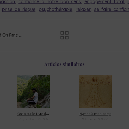
assion
,
confiance à notre bon sens
,
engagement total
,
,
prise de risque
,
psychothérapie
,
relaxer
,
se faire confia
Comment Rester Centré Quand On Parle De Politique ?
Articles similaires
Osho sur le Livre des secrets
Hymne à mon corps
6 juillet 2026
24 juin 2026