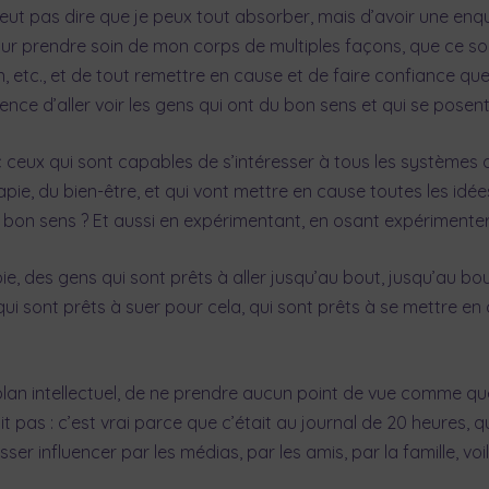
eut pas dire que je peux tout absorber, mais d’avoir une enq
ur prendre soin de mon corps de multiples façons, que ce soi
ion, etc., et de tout remettre en cause et de faire confiance 
ience d’aller voir les gens qui ont du bon sens et qui se posen
ec ceux qui sont capables de s’intéresser à tous les systèmes
apie, du bien-être, et qui vont mettre en cause toutes les id
u bon sens ? Et aussi en expérimentant, en osant expérimente
, des gens qui sont prêts à aller jusqu’au bout, jusqu’au bou
qui sont prêts à suer pour cela, qui sont prêts à se mettre en
plan intellectuel, de ne prendre aucun point de vue comme que
 pas : c’est vrai parce que c’était au journal de 20 heures, qu
isser influencer par les médias, par les amis, par la famille, voil