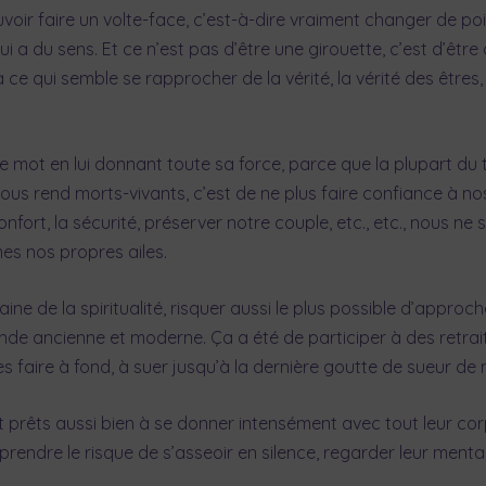
oir faire un volte-face, c’est-à-dire vraiment changer de po
a du sens. Et ce n’est pas d’être une girouette, c’est d’être c
e à ce qui semble se rapprocher de la vérité, la vérité des êtres
se ce mot en lui donnant toute sa force, parce que la plupart 
s rend morts-vivants, c’est de ne plus faire confiance à nos é
nfort, la sécurité, préserver notre couple, etc., etc., nous ne
s nos propres ailes.
ne de la spiritualité, risquer aussi le plus possible d’approc
’Inde ancienne et moderne. Ça a été de participer à des retra
es faire à fond, à suer jusqu’à la dernière goutte de sueur de
nt prêts aussi bien à se donner intensément avec tout leur c
rendre le risque de s’asseoir en silence, regarder leur mental