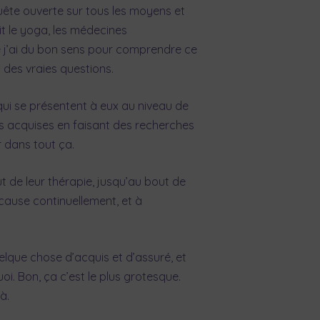
uête ouverte sur tous les moyens et
t le yoga, les médecines
que j’ai du bon sens pour comprendre ce
t des vraies questions.
 qui se présentent à eux au niveau de
ées acquises en faisant des recherches
r dans tout ça.
t de leur thérapie, jusqu’au bout de
 cause continuellement, et à
lque chose d’acquis et d’assuré, et
oi. Bon, ça c’est le plus grotesque.
à.