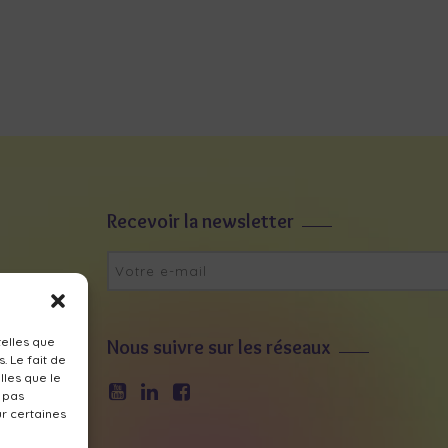
Recevoir la newsletter
telles que
Nous suivre sur les réseaux
. Le fait de
lles que le
e pas
ur certaines