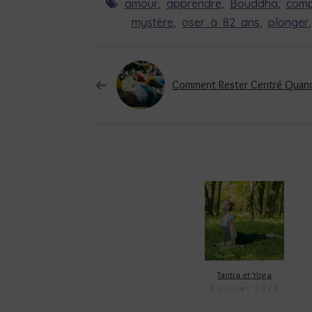
amour
,
apprendre
,
Bouddha
,
comp
mystère
,
oser à 82 ans
,
plonger
Tantra et Yoga
6 juillet 2026