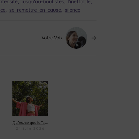
intensité
,
jusqu'au-boutistes
,
l'ineffable
,
nce
,
se remettre en cause
,
silence
Votre Voix
Qu’est-ce que le Tantra ?
24 juin 2026